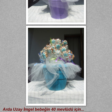
Arda Uzay İmgel bebeğin 40 mevlüdü için...