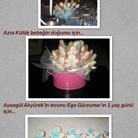
Azra Külük bebeğin doğumu için...
Ayşegül Akyürek'in torunu Ege Gürzumar'ın 1.yaş günü
için...